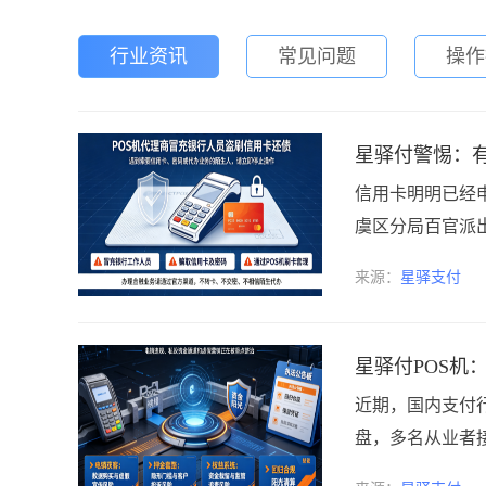
行业资讯
常见问题
操作
星驿付警惕：有
信用卡明明已经
虞区分局百官派出
来源：
星驿支付
星驿付POS机
近期，国内支付
盘，多名从业者接