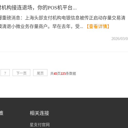
机构接连退场，你的POS机平台...
爆重磅消息：上海头部支付机构电银信息被传正启动存量交易清
清退小微业务存量商户。早在去年，受...
【查看详情】
2026/03/0
7
下一页
尾页
共
45
页
225
条数据
策
相关连接
星支付官网