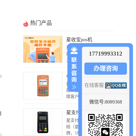
热门产品
星收宝pos机
星收宝pos机刷100激活,支
17719993312
持银联,NFC，微信支付宝
二维码支...
办理咨询
小陆电签版
6
费率0.55+0 公司从业务
在线客服
层、技术层、交易层来保
障客户交易安全...
微信号:8089368
星支付Mpos
崩
星支付费率0.53%+0，不冻
结（星驿付官方自营品
牌，5年不换名...
3