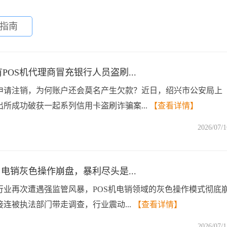
指南
POS机代理商冒充银行人员盗刷...
申请注销，为何账户还会莫名产生欠款？近日，绍兴市公安局上
所成功破获一起系列信用卡盗刷诈骗案...
【查看详情】
2026/07/1
：电销灰色操作崩盘，暴利尽头是...
行业再次遭遇强监管风暴，POS机电销领域的灰色操作模式彻底
连被执法部门带走调查，行业震动...
【查看详情】
2026/07/1