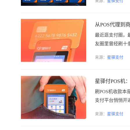
来源：
星驿支付
从POS代理到
最近逛支付圈，
友圈里曾经刷十条
来源：
星驿支付
星驿付POS机：
刷POS机收款本
支付平台悄悄开通
来源：
星驿支付