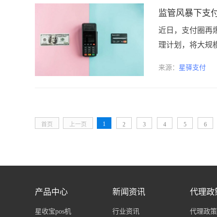
监管风暴下支付
近日，支付圈再
理计划，将大规模
来源：
星驿支付
1
首页
上一页
2
3
4
5
6
产品中心
新闻资讯
代理政
星收宝pos机
行业资讯
代理政策