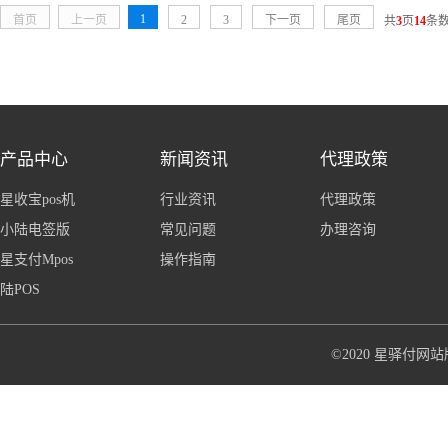
1
首页
上一页
2
3
下一页
尾页
共
3
页
14
条
产品中心
新闻资讯
代理政策
星收宝pos机
行业资讯
代理政策
小陆电签版
常见问题
办理咨询
星支付Mpos
操作指南
陆POS
©2020 星驿付网