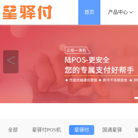
首页
产品中心
＜
全部
星驿付POS机
星驿付
国通星驿