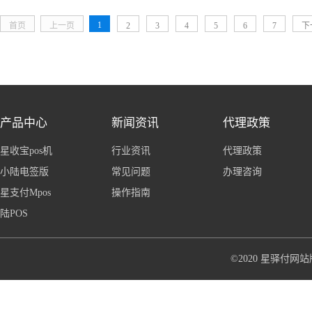
1
首页
上一页
2
3
4
5
6
7
下
产品中心
新闻资讯
代理政策
星收宝pos机
行业资讯
代理政策
小陆电签版
常见问题
办理咨询
星支付Mpos
操作指南
陆POS
©2020 星驿付网