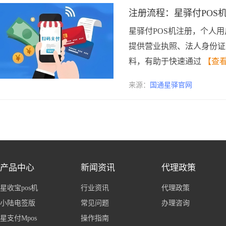
注册流程：星驿付POS
星驿付POS机注册，个人
提供营业执照、法人身份证
料，有助于快速通过
【查
来源：
国通星驿官网
产品中心
新闻资讯
代理政策
星收宝pos机
行业资讯
代理政策
小陆电签版
常见问题
办理咨询
星支付Mpos
操作指南